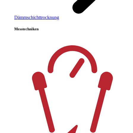
Dämmschichttrocknung
Messtechniken