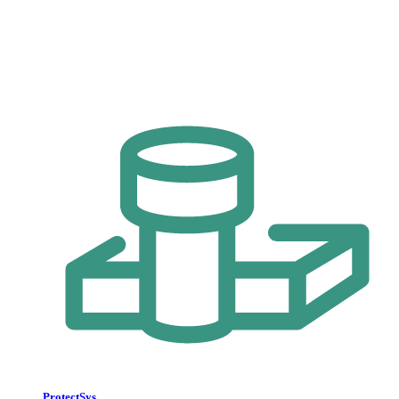
ProtectSys