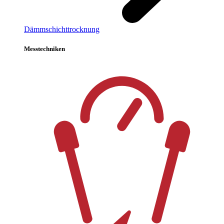
Dämmschichttrocknung
Messtechniken