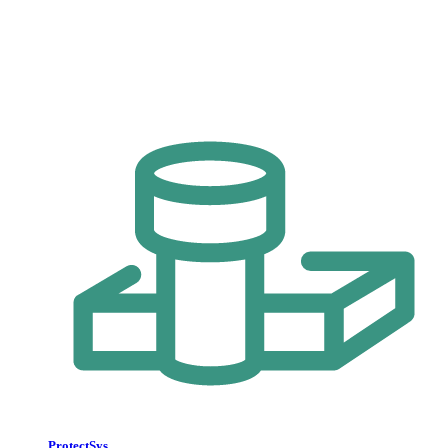
ProtectSys